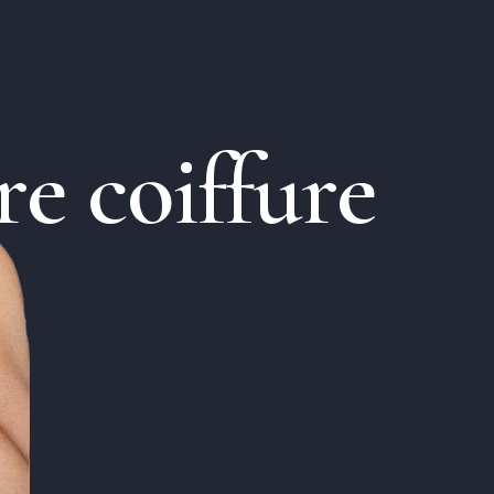
r
e
c
o
i
f
f
u
r
e