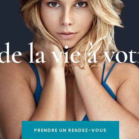
d
e
l
a
v
i
e
à
v
o
t
PRENDRE UN RENDEZ-VOUS