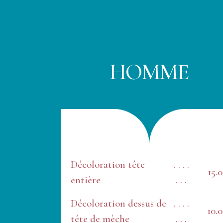
HOMME
Décoloration tête
. . . .
15.
entière
. . .
Décoloration dessus de
. . . .
10.
tête de mèche
. . .