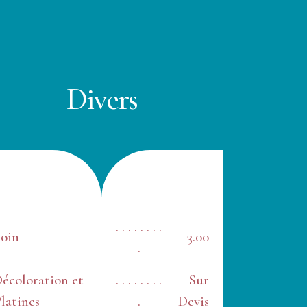
Divers
. . . . . . . .
oin
3.00
.
écoloration et
. . . . . . . .
Sur
latines
.
Devis