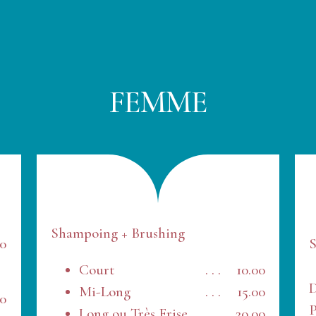
FEMME
Shampoing + Brushing
00
S
Court
. . .
10.00
D
Mi-Long
. . .
15.00
00
P
Long ou Très Frise
. . .
20.00