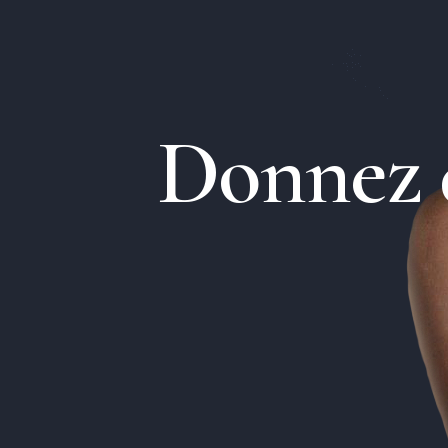
D
o
n
n
e
z